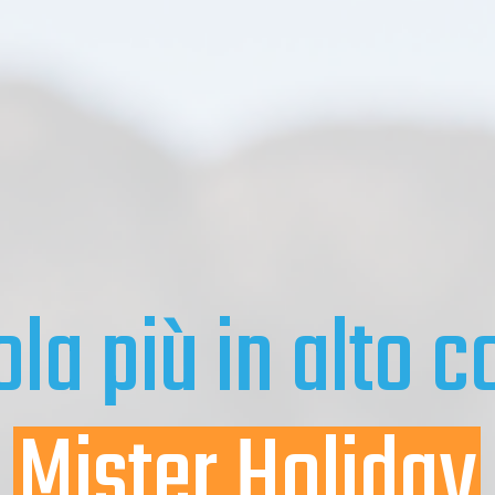
ola più in alto c
Mister Holiday